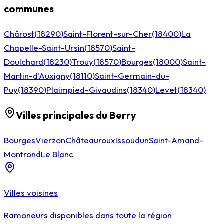
communes
Chârost
(
18290
)
Saint-Florent-sur-Cher
(
18400
)
La
Chapelle-Saint-Ursin
(
18570
)
Saint-
Doulchard
(
18230
)
Trouy
(
18570
)
Bourges
(
18000
)
Saint-
Martin-d'Auxigny
(
18110
)
Saint-Germain-du-
Puy
(
18390
)
Plaimpied-Givaudins
(
18340
)
Levet
(
18340
)
Villes principales du Berry
Bourges
Vierzon
Châteauroux
Issoudun
Saint-Amand-
Montrond
Le Blanc
Villes voisines
Ramoneurs disponibles dans toute la région