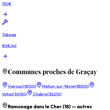
150€
Tubage
80€/ml
Communes proches de Graçay
Vierzon
(
18100
)
Mehun-sur-Yèvre
(
18500
)
Vatan
(
36150
)
Chabris
(
36210
)
Ramonage dans le
Cher (18)
— autres