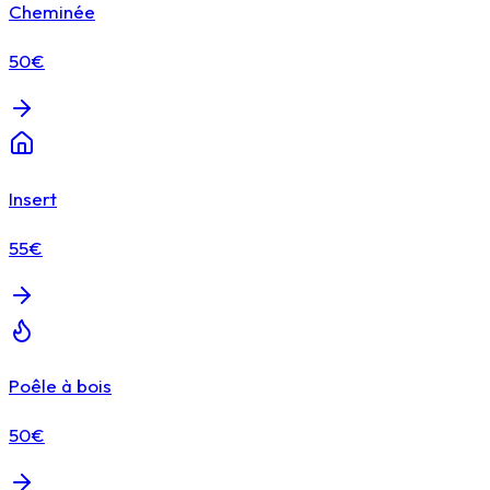
Cheminée
50€
Insert
55€
Poêle à bois
50€