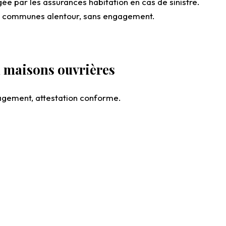
igée par les assurances habitation en cas de sinistre.
 les communes alentour, sans engagement.
n maisons ouvrières
gagement, attestation conforme.