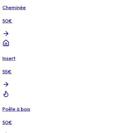
Cheminée
50€
Insert
55€
Poêle à bois
50€