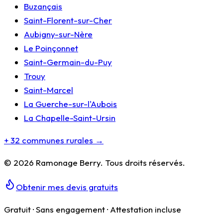
Buzançais
Saint-Florent-sur-Cher
Aubigny-sur-Nère
Le Poinçonnet
Saint-Germain-du-Puy
Trouy
Saint-Marcel
La Guerche-sur-l'Aubois
La Chapelle-Saint-Ursin
+ 32 communes rurales →
©
2026
Ramonage Berry
. Tous droits réservés.
Obtenir mes devis gratuits
Gratuit · Sans engagement · Attestation incluse