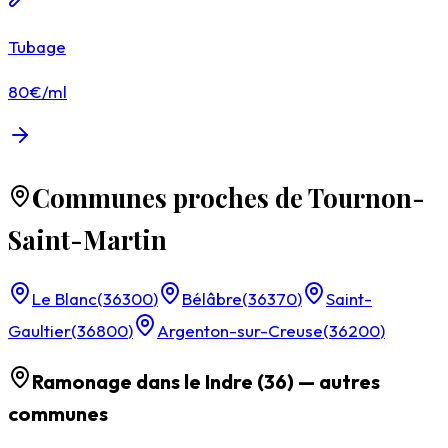
Tubage
80€/ml
Communes proches de Tournon-
Saint-Martin
Le Blanc
(
36300
)
Bélâbre
(
36370
)
Saint-
Gaultier
(
36800
)
Argenton-sur-Creuse
(
36200
)
Ramonage dans le
Indre (36)
— autres
communes