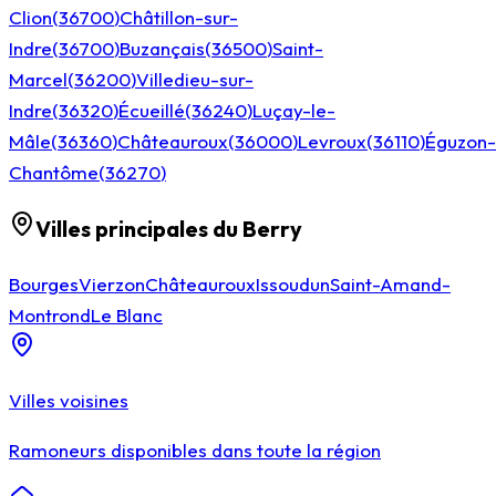
Clion
(
36700
)
Châtillon-sur-
Indre
(
36700
)
Buzançais
(
36500
)
Saint-
Marcel
(
36200
)
Villedieu-sur-
Indre
(
36320
)
Écueillé
(
36240
)
Luçay-le-
Mâle
(
36360
)
Châteauroux
(
36000
)
Levroux
(
36110
)
Éguzon-
Chantôme
(
36270
)
Villes principales du Berry
Bourges
Vierzon
Châteauroux
Issoudun
Saint-Amand-
Montrond
Le Blanc
Villes voisines
Ramoneurs disponibles dans toute la région