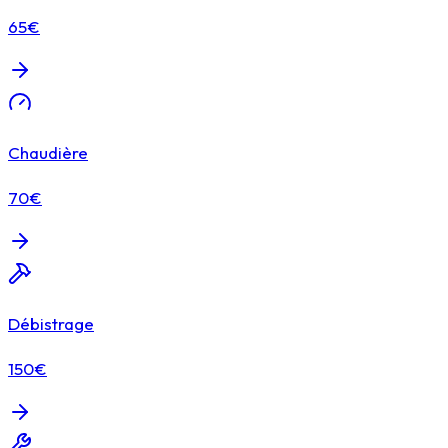
65€
Chaudière
70€
Débistrage
150€