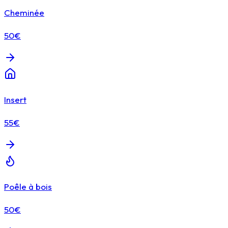
Cheminée
50€
Insert
55€
Poêle à bois
50€