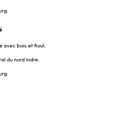
urg.
s
 avec bois et fioul.
al du nord Indre.
urg.